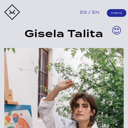
Better by Letter
ES
EN
menú
Gisela Talita